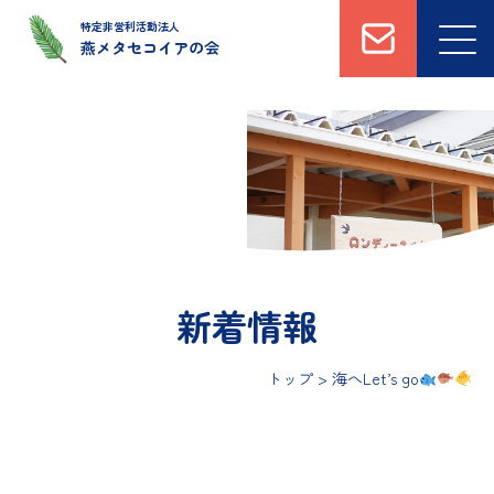
特定非営利活動法人
燕メタセコイアの会
トップ
法人概要
運営施設について
新着情報
私たちへのご支援・
ボランティアについて
新着情報
トップ
>
海へLet’s go