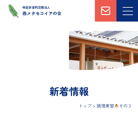
特定非営利活動法人
燕メタセコイアの会
トップ
法人概要
運営施設について
新着情報
私たちへのご支援・
ボランティアについて
新着情報
トップ
>
調理実習
その３