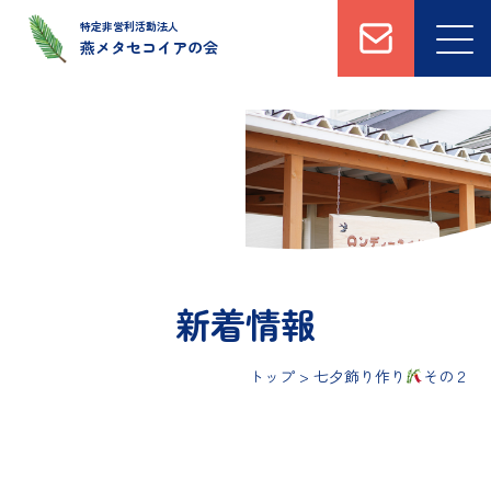
特定非営利活動法人
燕メタセコイアの会
トップ
法人概要
運営施設について
新着情報
私たちへのご支援・
ボランティアについて
新着情報
トップ
>
七夕飾り作り
その２